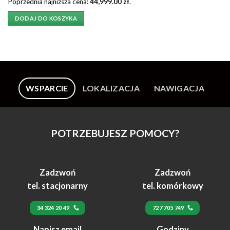
cena
cena
Poprzednia najniższa cena:
44,999.00
zł
.
wynosiła:
wynosi:
49,900.00 zł.
44,999.00 zł.
DODAJ DO KOSZYKA
WSPARCIE
LOKALIZACJA
NAWIGACJA
POTRZEBUJESZ POMOCY?
Zadzwoń
Zadzwoń
tel. stacjonarny
tel. komórkowy
34 324 20 49
727 705 749
Napisz email
Godziny