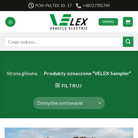
Skip
PON-PIĄTEK 10- 17
+48727705749
to
content
SERWIS
Szukaj:
Strona główna
/
Produkty oznaczone “VELEX Sampler”
FILTRUJ