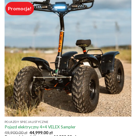
Promocja!
POJAZDY SPECJALISTYCZNE
Pojazd elektryczny 4×4 VELEX Sampler
Pierwotna
Aktualna
49,900.00
zł
44,999.00
zł