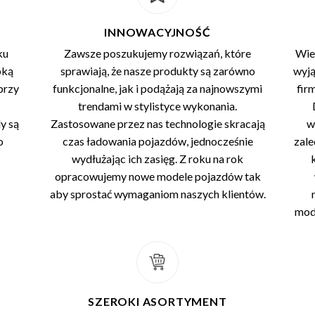
INNOWACYJNOŚĆ
ku
Zawsze poszukujemy rozwiązań, które
Wier
bką
sprawiają, że nasze produkty są zarówno
wyją
przy
funkcjonalne, jak i podążają za najnowszymi
fir
trendami w stylistyce wykonania.
y są
Zastosowane przez nas technologie skracają
w
o
czas ładowania pojazdów, jednocześnie
zale
wydłużając ich zasięg. Z roku na rok
opracowujemy nowe modele pojazdów tak
aby sprostać wymaganiom naszych klientów.
mody
SZEROKI ASORTYMENT