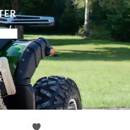
TER
e o
X.