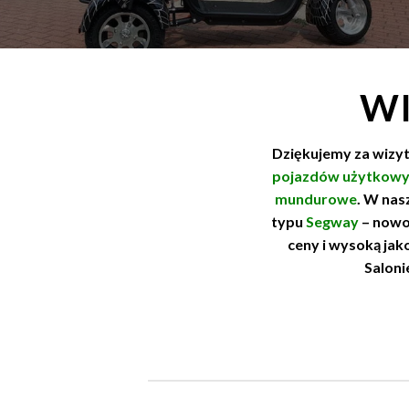
WI
Dziękujemy za wizyt
pojazdów użytkow
mundurowe
. W nasz
typu
Segway
– nowoc
ceny i wysoką ja
Saloni