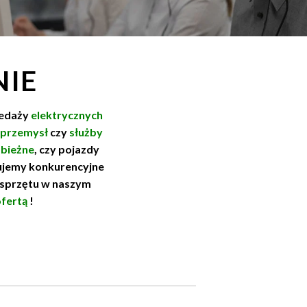
NIE
zedaży
elektrycznych
przemysł
czy
służby
bieżne
, czy pojazdy
rujemy konkurencyjne
 sprzętu w naszym
fertą
!