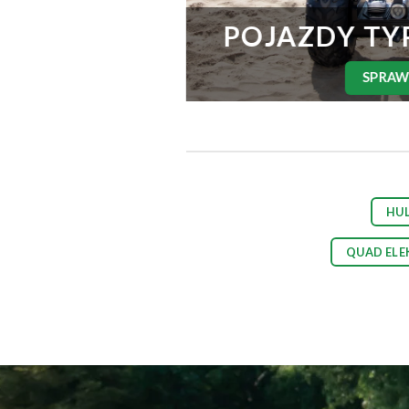
POJAZDY TY
SPRA
HU
QUAD ELE