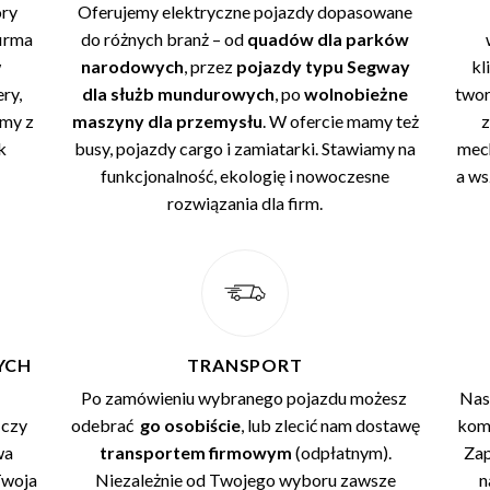
óry
Oferujemy elektryczne pojazdy dopasowane
firma
do różnych branż – od
quadów dla parków
w
narodowych
, przez
pojazdy typu Segway
kl
ry,
dla służb mundurowych
, po
wolnobieżne
twor
emy z
maszyny dla przemysłu
. W ofercie mamy też
z
k
busy, pojazdy cargo i zamiatarki. Stawiamy na
mech
funkcjonalność, ekologię i nowoczesne
a ws
rozwiązania dla firm.
YCH
TRANSPORT
Po zamówieniu wybranego pojazdu możesz
Nas
 czy
odebrać
go osobiście
, lub zlecić nam dostawę
komp
wa
transportem firmowym
(odpłatnym).
Za
Twoja
Niezależnie od Twojego wyboru zawsze
n