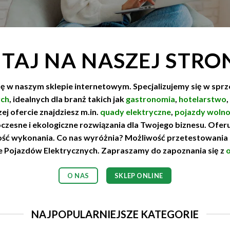
TAJ NA NASZEJ STRO
ę w naszym sklepie internetowym. Specjalizujemy się w spr
ych
, idealnych dla branż takich jak
gastronomia
,
hotelarstwo
,
ej ofercie znajdziesz m.in.
quady elektryczne
,
pojazdy wolno
zesne i ekologiczne rozwiązania dla Twojego biznesu. Ofe
kość wykonania. Co nas wyróżnia? Możliwość przetestowania
e Pojazdów Elektrycznych. Zapraszamy do zapoznania się z
o
O NAS
SKLEP ONLINE
NAJPOPULARNIEJSZE KATEGORIE