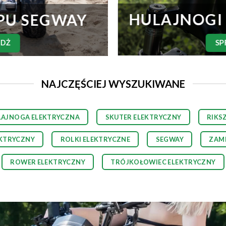
HULAJNOGI
PU SEGWAY
SP
WDŻ
NAJCZĘŚCIEJ WYSZUKIWANE
LAJNOGA ELEKTRYCZNA
SKUTER ELEKTRYCZNY
RIKS
KTRYCZNY
ROLKI ELEKTRYCZNE
SEGWAY
ZAM
ROWER ELEKTRYCZNY
TRÓJKOŁOWIEC ELEKTRYCZNY