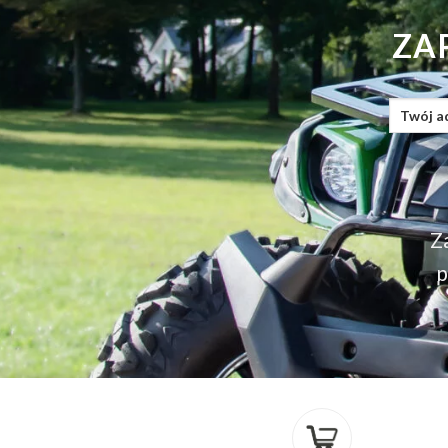
ZA
Za
p