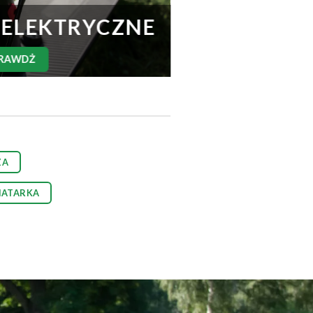
 ELEKTRYCZNE
RAWDŻ
ZA
IATARKA