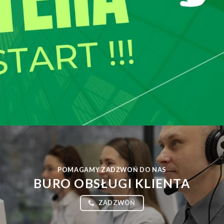
POMAGAMY ZADŹWOŃ DO NAS
BURO OBSŁUGI KLIENTA
ZADZWOŃ