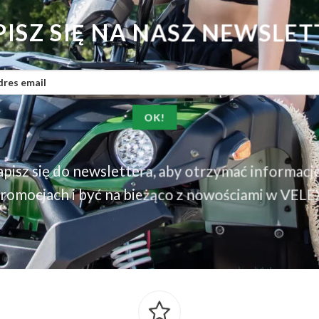
PISZ SIĘ NA NASZ NEWSLET
pisz się do newslettera, aby otrzymać informacj
romocjach i być na bieżąco z nowościami w VELE