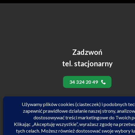
Zadzwoń
tel. stacjonarny
34 324 20 49