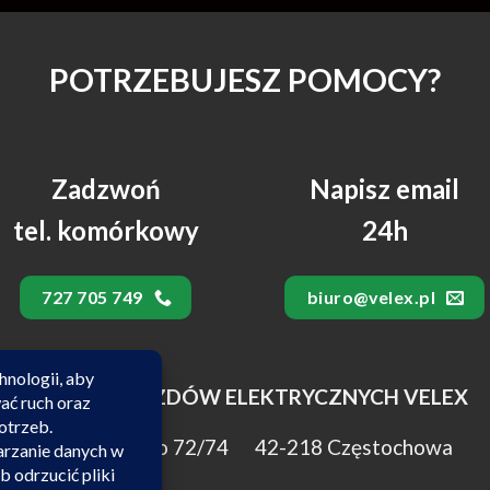
POTRZEBUJESZ POMOCY?
Zadzwoń
Napisz email
tel. komórkowy
24h
727 705 749
biuro@velex.pl
SALON POJAZDÓW ELEKTRYCZNYCH VELEX
ul. Kilińskiego 72/74 42-218 Częstochowa