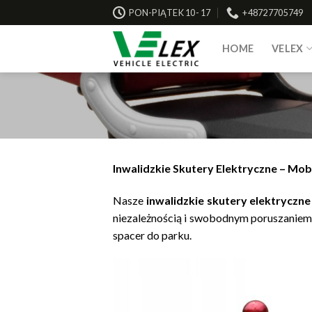
Skip
PON-PIĄTEK 10- 17
+48727705749
to
content
HOME
VELEX
Inwalidzkie Skutery Elektryczne – Mob
Nasze
inwalidzkie skutery elektryczne
niezależnością i swobodnym poruszaniem s
spacer do parku.