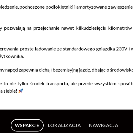
iedzenie, podnoszone podłokietniki i amortyzowane zawieszenie
pozwalają na przejechanie nawet kilkudziesięciu kilometrów
sterowania, proste ładowanie ze standardowego gniazdka 230V i 
żytkownika.
ny napęd zapewnia cichą i bezemisyjną jazdę, dbając o środowisk
e
to nie tylko środek transportu, ale przede wszystkim sposób
a siebie!
WSPARCIE
LOKALIZACJA
NAWIGACJA