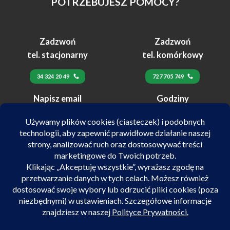
POTRZEBUJESZ POMOCY?
Zadzwoń
Zadzwoń
tel. stacjonarny
tel. komórkowy
34 324 20 49
727 705 749
Napisz email
Godziny
24h
pracy
biuro@velex.pl
pn-pt 10:00-17:00
SALON POJAZDÓW ELEKTRYCZNYCH VELEX
ul. Kilińskiego 72/74 42-218 Częstochowa