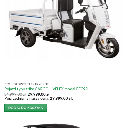
TRÓJKOŁOWCE ELEKTRYCZNE
Pojazd typu trike CARGO – VELEX model PEC99
Pierwotna
Aktualna
34,999.00
zł
29,999.00
zł
cena
cena
Poprzednia najniższa cena:
29,999.00
zł
.
wynosiła:
wynosi:
34,999.00 zł.
29,999.00 zł.
DODAJ DO KOSZYKA