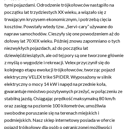
tymi pojazdami. Odrodzenie trójkołowców nastąpiło na
początku lat trzydziestych XX wieku, a wiązało się z
trwającym kryzysem ekonomicznym, i potrzebą cięcia
kosztów. Powstały wtedy tzw. „Servi-cary” używane do
napraw samochodów. Cieszyły się one powodzeniem aż do
dołowy lat 70 XIX wieku. Później znowu zapomniano o tych
niezwykłych pojazdach, aż do początku lat
dziewięćdziesiątych, ale od tej pory są one tworzone głównie
z myślą o wygodzie i rekreacji. Velex przyczynił się do
kolejnego etapu ewolucji trójkołowców, tworząc pojazd
elektryczny VELEX trike SPIDER. Wyposażony w silnik
elektryczny o mocy 14 kW i napęd na przednie koła,
gwarantuje mnóstwo pozytywnych przeżyć, w połączeniu ze
stabilną jazdą. Osiągając prędkość maksymalną 80 km/h
oraz zasięg na poziomie 100 kilometrów, umożliwia
swobodne poruszanie się na terenach miejskich i
podmiejskich. Nasz sklep internetowy posiada w ofercie
pojazd trójkołowy dla osób o ograniczonej możliwości