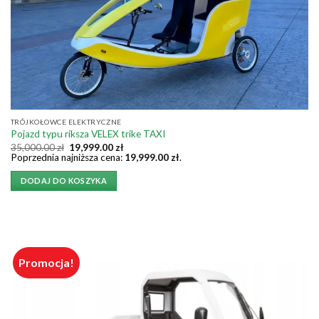
TRÓJKOŁOWCE ELEKTRYCZNE
Pojazd typu riksza VELEX trike TAXI
Pierwotna
Aktualna
35,000.00
zł
19,999.00
zł
cena
cena
Poprzednia najniższa cena:
19,999.00
zł
.
wynosiła:
wynosi:
35,000.00 zł.
19,999.00 zł.
DODAJ DO KOSZYKA
Promocja!