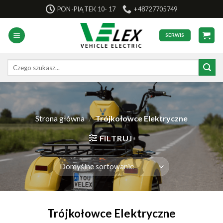
Skip
PON-PIĄTEK 10- 17
+48727705749
to
content
SERWIS
Szukaj:
Strona główna
/
Trójkołowce Elektryczne
FILTRUJ
Trójkołowce Elektryczne