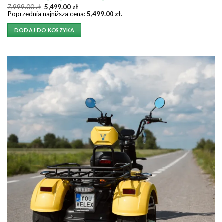
Pierwotna
Aktualna
7,999.00
zł
5,499.00
zł
cena
cena
Poprzednia najniższa cena:
5,499.00
zł
.
wynosiła:
wynosi:
7,999.00 zł.
5,499.00 zł.
DODAJ DO KOSZYKA