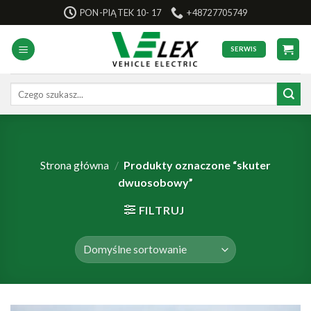
Skip
PON-PIĄTEK 10- 17
+48727705749
to
content
SERWIS
Szukaj:
Strona główna
/
Produkty oznaczone “skuter
dwuosobowy”
FILTRUJ