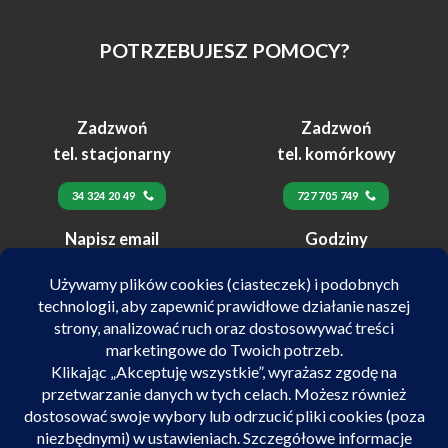
POTRZEBUJESZ POMOCY?
Zadzwoń
Zadzwoń
tel. stacjonarny
tel. komórkowy
34 324 20 49
727 705 749
Napisz email
Godziny
24h
pracy
biuro@velex.pl
pn-pt 10:00-17:00
SALON POJAZDÓW ELEKTRYCZNYCH VELEX
ul. Kilińskiego 72/74 42-218 Częstochowa