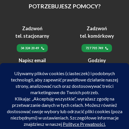
POTRZEBUJESZ POMOCY?
Zadzwoń
Zadzwoń
tel. stacjonarny
tel. komórkowy
34 324 20 49
727 705 749
Napisz email
Godziny
24h
pracy
biuro@velex.pl
pn-pt 10:00-17:00
SALON POJAZDÓW ELEKTRYCZNYCH VELEX
ul. Kilińskiego 72/74 42-218 Częstochowa