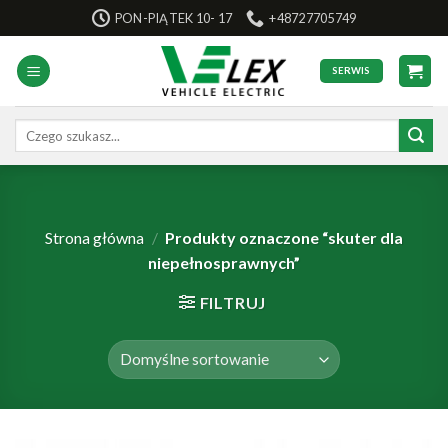
Skip
PON-PIĄTEK 10- 17
+48727705749
to
content
SERWIS
Szukaj:
Strona główna
/
Produkty oznaczone “skuter dla
niepełnosprawnych”
FILTRUJ