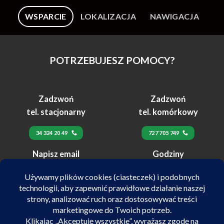
WSPARCIE
LOKALIZACJA
NAWIGACJA
POTRZEBUJESZ POMOCY?
Zadzwoń
Zadzwoń
tel. stacjonarny
tel. komórkowy
34 324 20 49
727 705 749
Napisz email
Godziny
24h
pracy
biuro@velex.pl
pn-pt 10:00-17:00