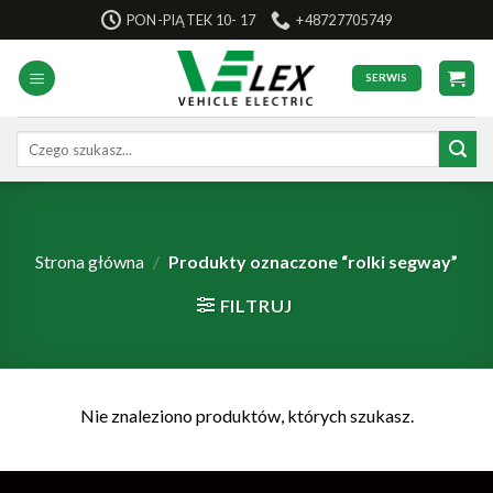
Skip
PON-PIĄTEK 10- 17
+48727705749
to
content
SERWIS
Szukaj:
Strona główna
/
Produkty oznaczone “rolki segway”
FILTRUJ
Nie znaleziono produktów, których szukasz.