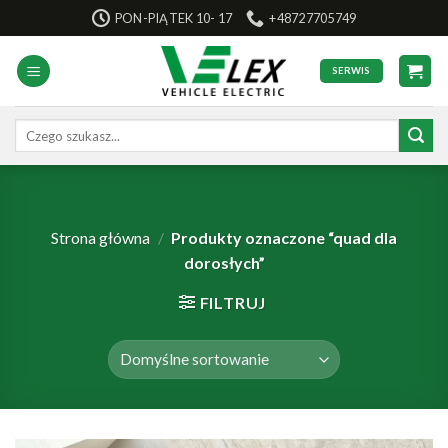
Skip
PON-PIĄTEK 10- 17
+48727705749
to
content
SERWIS
Szukaj:
Strona główna
/
Produkty oznaczone “quad dla
dorosłych”
FILTRUJ