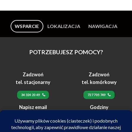
WSPARCIE
LOKALIZACJA
NAWIGACJA
POTRZEBUJESZ POMOCY?
Zadzwoń
Zadzwoń
tel. stacjonarny
tel. komórkowy
34 324 20 49
727 705 749
Napisz email
Godziny
24h
pracy
biuro@velex.pl
pn-pt 10:00-17:00