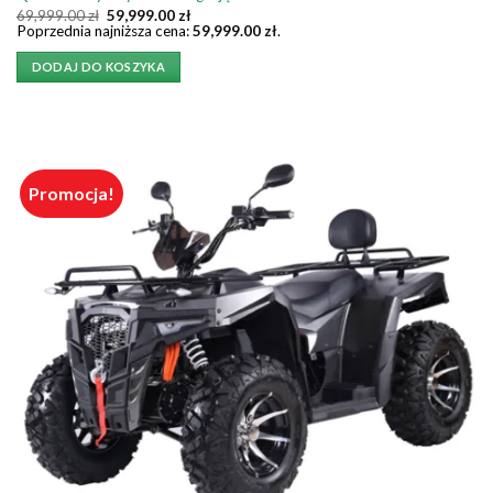
Pierwotna
Aktualna
69,999.00
zł
59,999.00
zł
cena
cena
Poprzednia najniższa cena:
59,999.00
zł
.
wynosiła:
wynosi:
69,999.00 zł.
59,999.00 zł.
DODAJ DO KOSZYKA
Promocja!