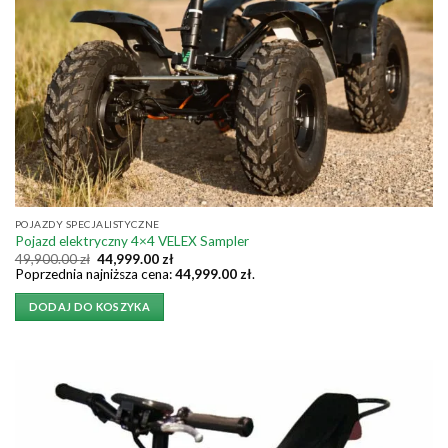
POJAZDY SPECJALISTYCZNE
Pojazd elektryczny 4×4 VELEX Sampler
Pierwotna
Aktualna
49,900.00
zł
44,999.00
zł
cena
cena
Poprzednia najniższa cena:
44,999.00
zł
.
wynosiła:
wynosi:
49,900.00 zł.
44,999.00 zł.
DODAJ DO KOSZYKA