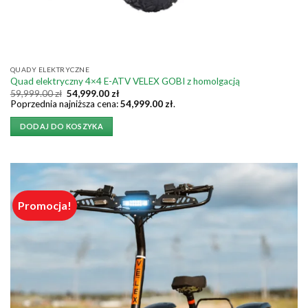
QUADY ELEKTRYCZNE
Quad elektryczny 4×4 E-ATV VELEX GOBI z homolgacją
Pierwotna
Aktualna
59,999.00
zł
54,999.00
zł
cena
cena
Poprzednia najniższa cena:
54,999.00
zł
.
wynosiła:
wynosi:
59,999.00 zł.
54,999.00 zł.
DODAJ DO KOSZYKA
Promocja!