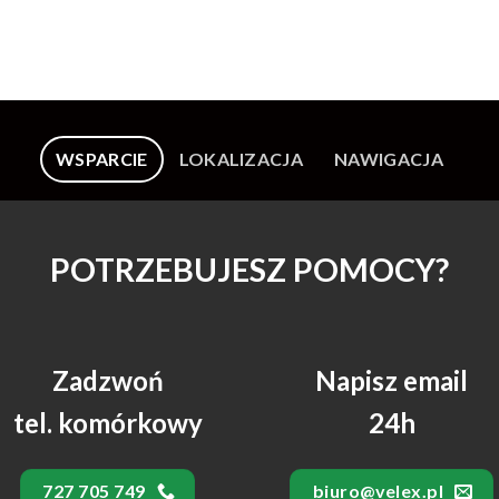
WSPARCIE
LOKALIZACJA
NAWIGACJA
POTRZEBUJESZ POMOCY?
Zadzwoń
Napisz email
tel. komórkowy
24h
727 705 749
biuro@velex.pl