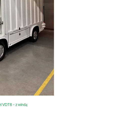
l VDT8 – z windą