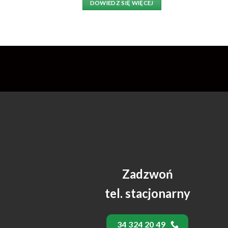
DOWIEDZ SIĘ WIĘCEJ
Zadzwoń
tel. stacjonarny
34 324 20 49