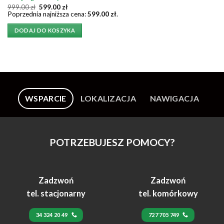
Pierwotna
Aktualna
999.00
zł
599.00
zł
cena
cena
Poprzednia najniższa cena:
599.00
zł
.
wynosiła:
wynosi:
999.00 zł.
599.00 zł.
DODAJ DO KOSZYKA
WSPARCIE
LOKALIZACJA
NAWIGACJA
POTRZEBUJESZ POMOCY?
Zadzwoń
Zadzwoń
tel. stacjonarny
tel. komórkowy
34 324 20 49
727 705 749