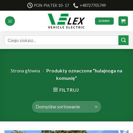
Skip
PON-PIĄTEK 10- 17
+48727705749
to
content
SERWIS
Szukaj:
Strona główna
/
Produkty oznaczone “hulajnoga na
komunię”
FILTRUJ