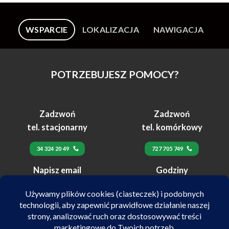
WSPARCIE
LOKALIZACJA
NAWIGACJA
POTRZEBUJESZ POMOCY?
Zadzwoń
Zadzwoń
tel. stacjonarny
tel. komórkowy
34 324 20 49
727 705 749
Napisz email
Godziny
24h
pracy
biuro@velex.pl
pn-pt 10:00-17:00