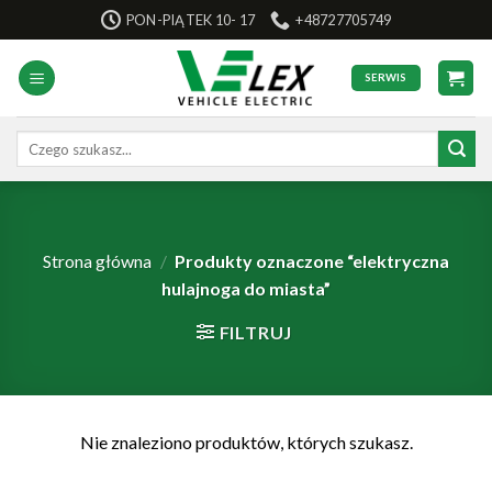
Skip
PON-PIĄTEK 10- 17
+48727705749
to
content
SERWIS
Szukaj:
Strona główna
/
Produkty oznaczone “elektryczna
hulajnoga do miasta”
FILTRUJ
Nie znaleziono produktów, których szukasz.