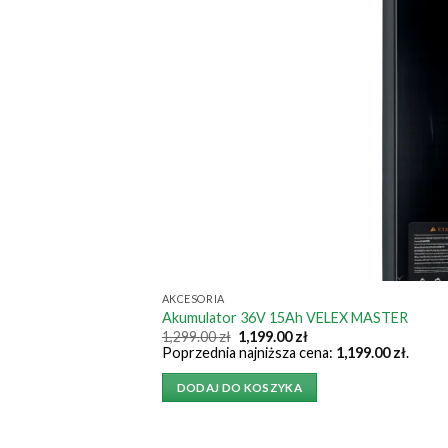
AKCESORIA
Akumulator 36V 15Ah VELEX MASTER
Pierwotna
Aktualna
1,299.00
zł
1,199.00
zł
cena
cena
Poprzednia najniższa cena:
1,199.00
zł
.
wynosiła:
wynosi:
1,299.00 zł.
1,199.00 zł.
DODAJ DO KOSZYKA