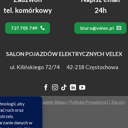
tel. komórkowy
24h
727 705 749
biuro@velex.pl
SALON POJAZDÓW ELEKTRYCZNYCH VELEX
ul. Kilińskiego 72/74 42-218 Częstochowa
|
Polityka Cookies
|
Regulamin Sklepu
|
Polityka Prywatności
|
Zwroty