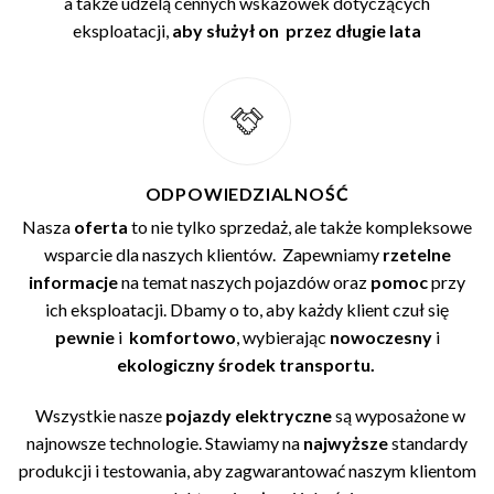
a także udzelą cennych wskazówek dotyczących
eksploatacji,
aby służył on przez długie lata
ODPOWIEDZIALNOŚĆ
Nasza
oferta
to nie tylko sprzedaż, ale także kompleksowe
wsparcie dla naszych klientów. Zapewniamy
rzetelne
informacje
na temat naszych pojazdów oraz
pomoc
przy
ich eksploatacji. Dbamy o to, aby każdy klient czuł się
pewnie
i
komfortowo
, wybierając
nowoczesny
i
ekologiczny środek transportu.
Wszystkie nasze
pojazdy elektryczne
są wyposażone w
najnowsze technologie. Stawiamy na
najwyższe
standardy
produkcji i testowania, aby zagwarantować naszym klientom