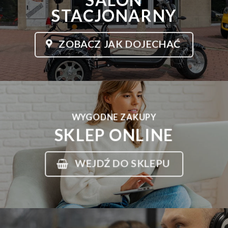
STACJONARNY
ZOBACZ JAK DOJECHAĆ
WYGODNE ZAKUPY
SKLEP ONLINE
WEJDŹ DO SKLEPU