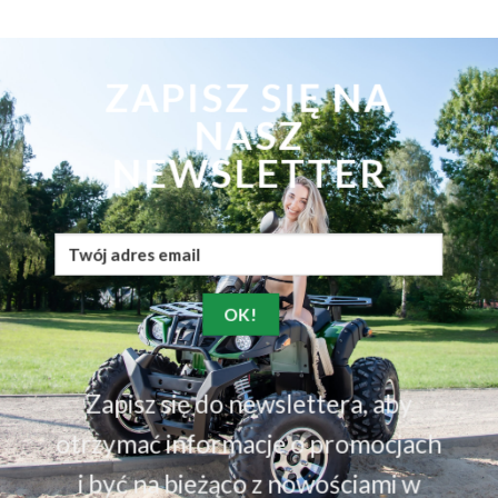
ZAPISZ SIĘ NA
NASZ
NEWSLETTER
Zapisz się do newslettera, aby
otrzymać informacje o promocjach
i być na bieżąco z nowościami w