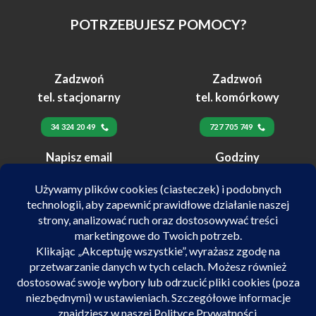
POTRZEBUJESZ POMOCY?
Zadzwoń
Zadzwoń
tel. stacjonarny
tel. komórkowy
34 324 20 49
727 705 749
Napisz email
Godziny
24h
pracy
biuro@velex.pl
pn-pt 10:00-17:00
SALON POJAZDÓW ELEKTRYCZNYCH VELEX
ul. Kilińskiego 72/74 42-218 Częstochowa