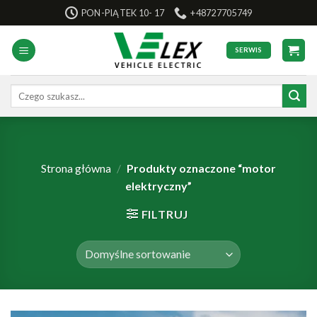
Skip
PON-PIĄTEK 10- 17
+48727705749
to
content
SERWIS
Szukaj:
Strona główna
/
Produkty oznaczone “motor
elektryczny”
FILTRUJ