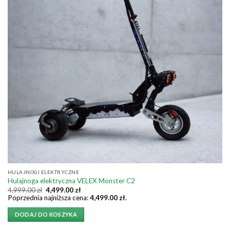
HULAJNOGI ELEKTRYCZNE
Hulajnoga elektryczna VELEX Monster C2
Pierwotna
Aktualna
4,999.00
zł
4,499.00
zł
cena
cena
Poprzednia najniższa cena:
4,499.00
zł
.
wynosiła:
wynosi:
4,999.00 zł.
4,499.00 zł.
DODAJ DO KOSZYKA