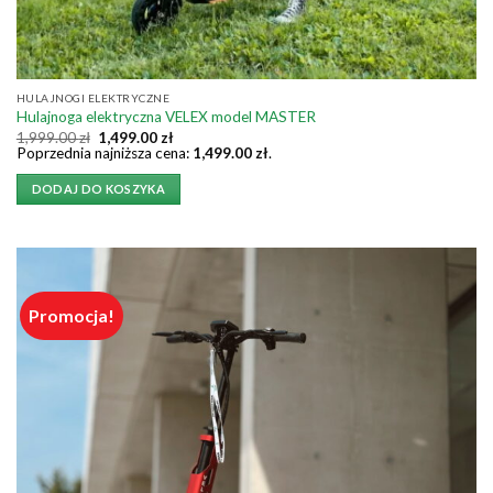
HULAJNOGI ELEKTRYCZNE
Hulajnoga elektryczna VELEX model MASTER
Pierwotna
Aktualna
1,999.00
zł
1,499.00
zł
cena
cena
Poprzednia najniższa cena:
1,499.00
zł
.
wynosiła:
wynosi:
1,999.00 zł.
1,499.00 zł.
DODAJ DO KOSZYKA
Promocja!