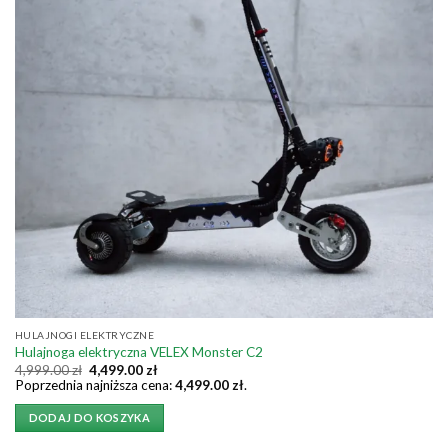
HULAJNOGI ELEKTRYCZNE
Hulajnoga elektryczna VELEX Monster C2
Pierwotna
Aktualna
4,999.00
zł
4,499.00
zł
cena
cena
Poprzednia najniższa cena:
4,499.00
zł
.
wynosiła:
wynosi:
4,999.00 zł.
4,499.00 zł.
DODAJ DO KOSZYKA